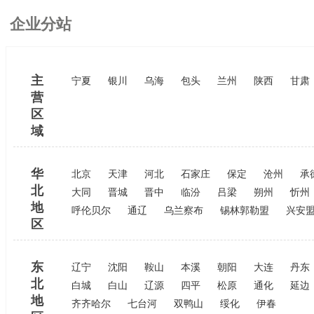
企业分站
主
宁夏
银川
乌海
包头
兰州
陕西
甘肃
营
区
域
华
北京
天津
河北
石家庄
保定
沧州
承
北
大同
晋城
晋中
临汾
吕梁
朔州
忻州
地
呼伦贝尔
通辽
乌兰察布
锡林郭勒盟
兴安
区
东
辽宁
沈阳
鞍山
本溪
朝阳
大连
丹东
北
白城
白山
辽源
四平
松原
通化
延边
地
齐齐哈尔
七台河
双鸭山
绥化
伊春