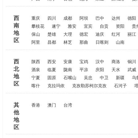
西
重庆
四川
成都
阿坝
巴中
达州
德阳
南
攀枝花
遂宁
雅安
宜宾
自贡
资阳
贵
地
保山
楚雄
大理
德宏
迪庆
红河
丽江
区
阿里
昌都
林芝
那曲
日喀则
山南
西
陕西
西安
安康
宝鸡
汉中
商洛
铜川
北
酒泉
临夏
陇南
平凉
庆阳
天水
武威
地
宁夏
固原
石嘴山
吴忠
中卫
新疆
乌
区
喀什
克拉玛依
克孜勒苏柯尔克孜
石河子
其
香港
澳门
台湾
他
地
区