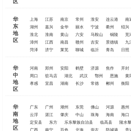
区
华
上海
江苏
南京
常州
淮安
连云港
南
东
湖州
嘉兴
金华
丽水
宁波
衢州
绍兴
地
淮北
淮南
黄山
六安
马鞍山
铜陵
芜
区
漳州
江西
南昌
赣州
吉安
景德镇
九
菏泽
济宁
莱芜
聊城
临沂
青岛
日照
华
河南
郑州
安阳
鹤壁
济源
焦作
开封
中
周口
驻马店
湖北
武汉
鄂州
恩施
黄
地
孝感
宜昌
湖南
长沙
常德
郴州
衡阳
区
华
广东
广州
潮州
东莞
佛山
河源
惠州
南
云浮
湛江
肇庆
中山
珠海
海南
海口
地
定安县
东方
乐东黎族自治县
临高县
陵水
区
广西
南宁
百色
北海
崇左
防城港
贵